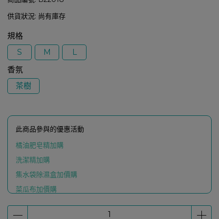
供貨狀況:
尚有庫存
規格
S
M
L
香氛
茶樹
此商品參與的優惠活動
橘油肥皂精加購
洗潔精加購
集水袋除濕盒加價購
菜瓜布加價購