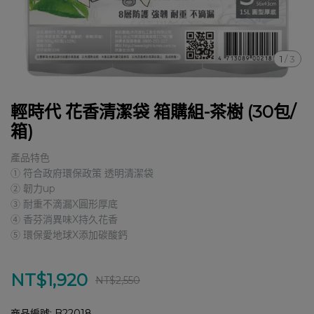
1
/
3
輕時代 花香清潔袋 箱購組-茶樹 (30包/
箱)
產品特色
① 符合政府環保政策 透明清潔袋
② 韌力up
③ 耐重不滴漏X圓形厚底
④ 香芬消異味X持久花香
⑤ 環保愛地球X添加碳酸鈣
NT$1,920
NT$2,550
商品編號:
B22018